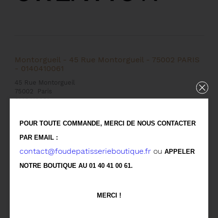
Montorgueil - 45 Rue Montorgueil - 75002 PARIS
- 0140410061
45 Rue Montorgueil
75002
Paris
0140410061
POUR TOUTE COMMANDE, MERCI DE NOUS CONTACTER
13 juin 2026
10h00 à 20h00
PAR EMAIL :
contact@foudepatisserieboutique.fr
ou
APPELER
NOTRE BOUTIQUE AU 01 40 41 00 61.
MERCI !