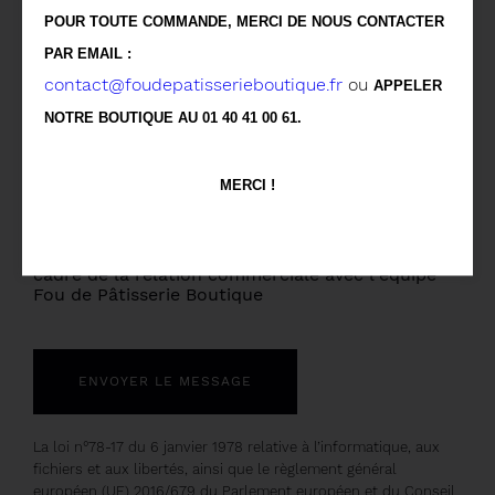
POUR TOUTE COMMANDE, MERCI DE NOUS CONTACTER
PAR EMAIL :
contact@foudepatisserieboutique.fr
ou
APPELER
NOTRE BOUTIQUE AU 01 40 41 00 61.
MERCI !
J'accepte
En cochant cette case, j'accepte que mes
données personnelles soient utilisées dans le
cadre de la relation commerciale avec l'équipe
Fou de Pâtisserie Boutique
La loi n°78-17 du 6 janvier 1978 relative à l’informatique, aux
fichiers et aux libertés, ainsi que le règlement général
européen (UE) 2016/679 du Parlement européen et du Conseil