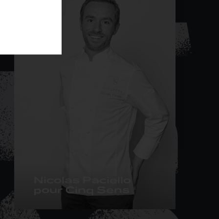
Nicolas Paciello
pour Cinq Sens