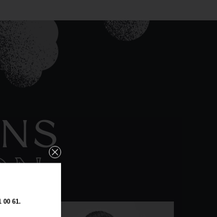
ANS
ON
00 61.