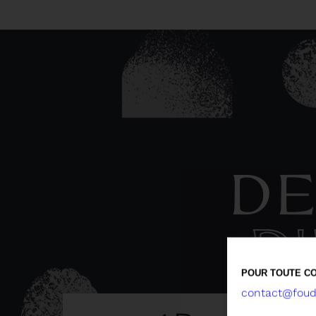
DE
D
POUR TOUTE CO
contact@foude