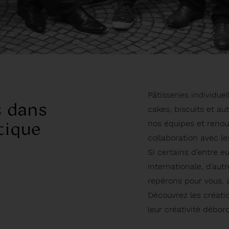
Pâtisseries individue
s dans
cakes, biscuits et a
tique
nos équipes et renou
collaboration avec le
Si certains d’entre 
internationale, d’au
repérons pour vous, a
Découvrez les créati
leur créativité débor