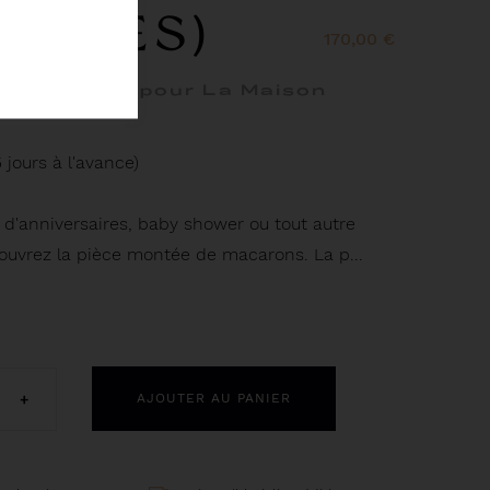
PIÈCES)
170,00 €
ophe Appert pour La Maison
jours à l'avance)
 d'anniversaires, baby shower ou tout autre
uvrez la pièce montée de macarons. La p...
+
AJOUTER AU PANIER