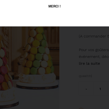
(56 
MERCI !
par Christ
Angelina
(A commander 5 
Pour vos goûters
événement, déco
lire la suite
QUANTITÉ
-
1