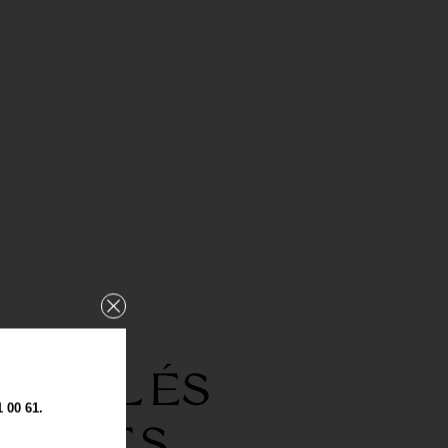
UX
 SABLÉS
00 61.
MANTS