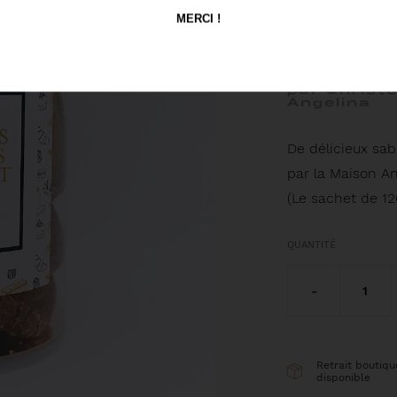
MERCI !
(CH
par Christ
Angelina
De délicieux sab
par la Maison An
(Le sachet de 12
QUANTITÉ
-
1
Retrait boutiqu
disponible