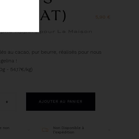
OCOLAT)
5,90 €
ophe Appert pour La Maison
lés au cacao, pur beurre, réalisés pour nous
gelina !
0g - 54,17€/kg)
+
AJOUTER AU PANIER
e non
Non Disponible à
l’expédition