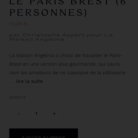
LE PARIS BREST (6
PERSONNES)
42,00 €
par Christophe Appert pour La
Maison Angelina
La Maison Angelina a choisi de travailler le Paris-
Brest en une version plus gourmande, qui saura
ravir les amateurs de ce classique de la pâtisserie
...
lire la suite
QUANTITÉ
-
1
+
AJOUTER AU PANIER