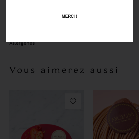
l'ajout de noisettes caramélisées croquantes et
d'un délicieux croustillant noisette.
MERCI !
(A commander 72h à l'avance)
Allergènes
Vous aimerez aussi