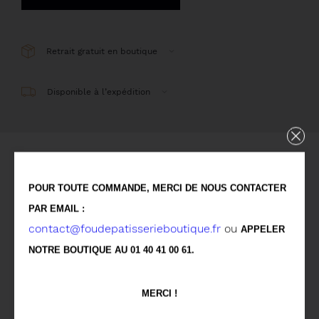
Retrait gratuit en boutique
Disponible à l’expédition
Détails
POUR TOUTE COMMANDE, MERCI DE NOUS CONTACTER
PAR EMAIL :
Biscuit à la noisette, praliné noisette fondant et
contact@foudepatisserieboutique.fr
ou
APPELER
croustillant, crème au praliné noisette, noisettes
NOTRE BOUTIQUE AU 01 40 41 00 61.
caramélisées.
(poids 360g - 78€/kg)
MERCI !
Allergènes