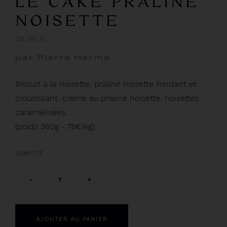
LE CAKE PRALINÉ
NOISETTE
28,00 €
par Pierre Hermé
Biscuit à la noisette, praliné noisette fondant et
croustillant, crème au praliné noisette, noisettes
caramélisées.
(poids 360g - 78€/kg)
QUANTITÉ
-
1
+
AJOUTER AU PANIER