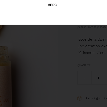
"TA
MERCI !
BOU
par Stépha
Issue de la gamm
une création ex
Pâtisserie. C'est 
QUANTITÉ
-
1
Retrait gratuit