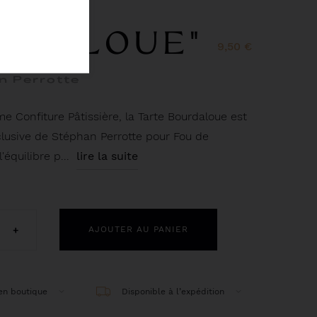
RTE
RDALOUE"
9,50 €
n Perrotte
e Confiture Pâtissière, la Tarte Bourdaloue est
clusive de Stéphan Perrotte pour Fou de
l'équilibre p...
lire la suite
+
AJOUTER AU PANIER
 en boutique
Disponible à l’expédition