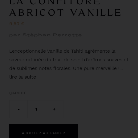
LA CONFITURE
ABRICOT VANILLE
9,50 €
par Stéphan Perrotte
L’exceptionnelle Vanille de Tahiti agrémente la
saveur raffinée du fruit de soleil d’arômes suaves et
de sublimes notes florales. Une pure merveille !...
lire la suite
QUANTITÉ
-
1
+
AJOUTER AU PANIER