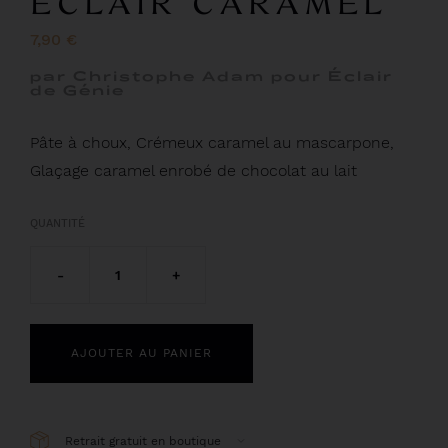
ECLAIR CARAMEL
7,90 €
par Christophe Adam pour Éclair
de Génie
Pâte à choux, Crémeux caramel au mascarpone,
Glaçage caramel enrobé de chocolat au lait
QUANTITÉ
-
1
+
AJOUTER AU PANIER
Retrait gratuit en boutique