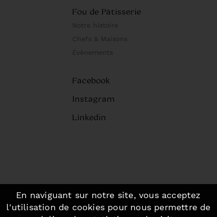
Fou de Pâtisserie
Notre histoire
Chefs & Maisons
Évènements
Facebook
Instagram
Linkedin
En naviguant sur notre site, vous acceptez
©2026 Fou de Pâtisserie, Paris.
-
l'utilisation de cookies pour nous permettre de
Mentions légales
-
Plan du site