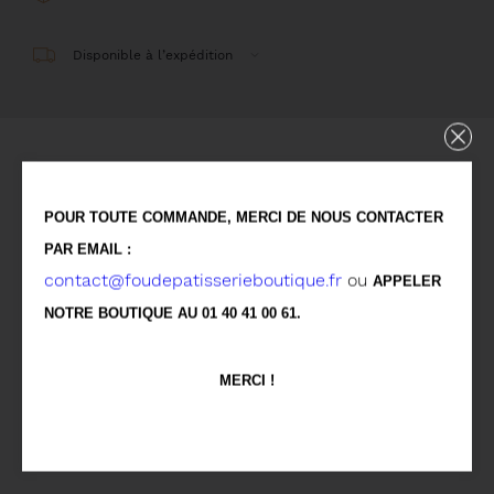
Disponible à l’expédition
Détails
POUR TOUTE COMMANDE, MERCI DE NOUS CONTACTER
Pâte à choux, Crémeux caramel au mascarpone,
PAR EMAIL :
contact@foudepatisserieboutique.fr
ou
Glaçage caramel enrobé de chocolat au lait
APPELER
NOTRE BOUTIQUE AU 01 40 41 00 61.
Allergènes
MERCI !
Vous aimerez aussi